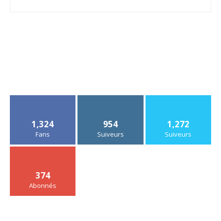
1,324
954
1,272
Fans
Suiveurs
Suiveurs
374
Abonnés