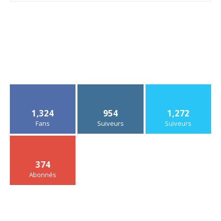
1,324
954
1,272
Fans
Suiveurs
Suiveurs
374
Abonnés