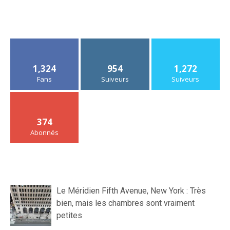
1,324
954
1,272
Fans
Suiveurs
Suiveurs
374
Abonnés
Le Méridien Fifth Avenue, New York : Très
bien, mais les chambres sont vraiment
petites