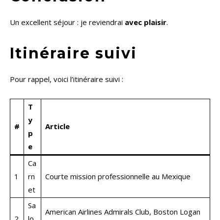
Un excellent séjour : je reviendrai
avec plaisir
.
Itinéraire suivi
Pour rappel, voici l’itinéraire suivi :
T
y
#
Article
p
e
Ca
1
rn
Courte mission professionnelle au Mexique
et
Sa
American Airlines Admirals Club, Boston Logan
2
lo