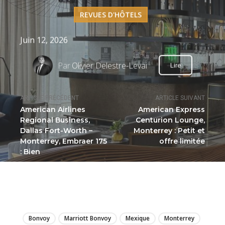
REVUES D'HÔTELS
Juin 12, 2026
Par
Olivier Delestre-Levai
Lire
ARTICLE PRÉCÉDENT
ARTICLE SUIVANT
American Airlines
American Express
Regional Business,
Centurion Lounge,
Dallas Fort-Worth –
Monterrey : Petit et
Monterrey, Embraer 175
offre limitée
: Bien
LIRE
Bonvoy
Marriott Bonvoy
Mexique
Monterrey