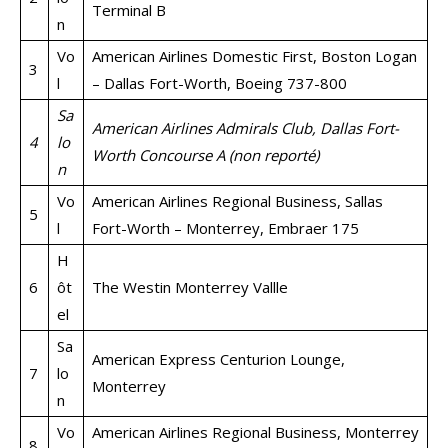
Terminal B
n
Vo
American Airlines Domestic First, Boston Logan
3
l
– Dallas Fort-Worth, Boeing 737-800
Sa
American Airlines Admirals Club, Dallas Fort-
4
lo
Worth Concourse A (non reporté)
n
Vo
American Airlines Regional Business, Sallas
5
l
Fort-Worth – Monterrey, Embraer 175
H
6
ôt
The Westin Monterrey Vallle
el
Sa
American Express Centurion Lounge,
7
lo
Monterrey
n
Vo
American Airlines Regional Business, Monterrey
8