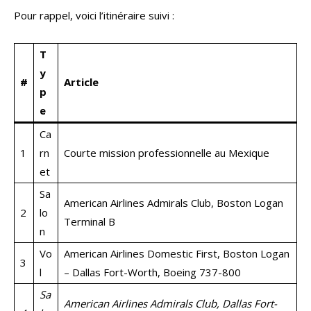
Pour rappel, voici l’itinéraire suivi :
T
y
#
Article
p
e
Ca
1
rn
Courte mission professionnelle au Mexique
et
Sa
American Airlines Admirals Club, Boston Logan
2
lo
Terminal B
n
Vo
American Airlines Domestic First, Boston Logan
3
l
– Dallas Fort-Worth, Boeing 737-800
Sa
American Airlines Admirals Club, Dallas Fort-