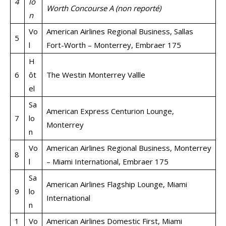
4
lo
Worth Concourse A (non reporté)
n
Vo
American Airlines Regional Business, Sallas
5
l
Fort-Worth – Monterrey, Embraer 175
H
6
ôt
The Westin Monterrey Vallle
el
Sa
American Express Centurion Lounge,
7
lo
Monterrey
n
Vo
American Airlines Regional Business, Monterrey
8
l
– Miami International, Embraer 175
Sa
American Airlines Flagship Lounge, Miami
9
lo
International
n
1
Vo
American Airlines Domestic First, Miami