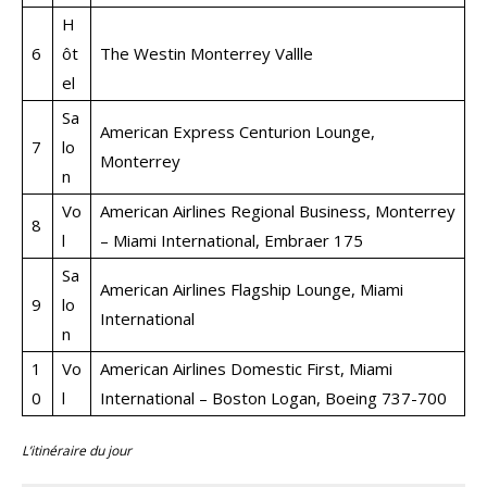
H
6
ôt
The Westin Monterrey Vallle
el
Sa
American Express Centurion Lounge,
7
lo
Monterrey
n
Vo
American Airlines Regional Business, Monterrey
8
l
– Miami International, Embraer 175
Sa
American Airlines Flagship Lounge, Miami
9
lo
International
n
1
Vo
American Airlines Domestic First, Miami
0
l
International – Boston Logan, Boeing 737-700
L’itinéraire du jour