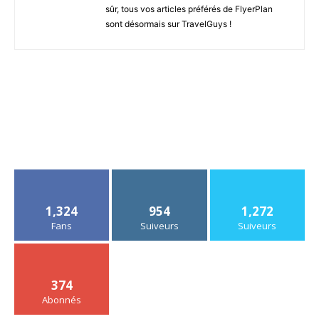
sûr, tous vos articles préférés de FlyerPlan
sont désormais sur TravelGuys !
1,324
954
1,272
Fans
Suiveurs
Suiveurs
374
Abonnés