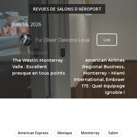
REVUES DE SALONS D'AÉROPORT
Juin 15, 2026
Par
Olivier Delestre-Levai
Lire
ARTICLE PRÉCÉDENT
ARTICLE SUIVANT
The Westin Monterrey
American Airlines
Valle : Excellent
Regional Business,
presque en tous points
Monterrey – Miami
International, Embraer
175 : Quel équipage
ignoble !
LIRE
American Express
Mexique
Monterrey
Salon