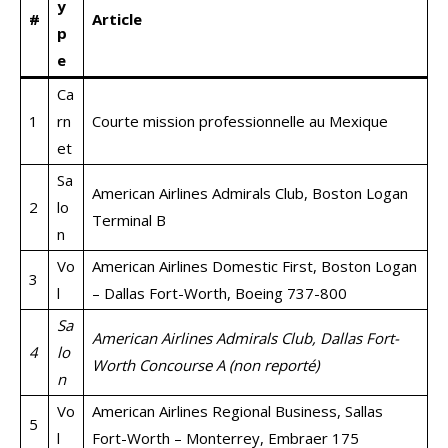
y
#
Article
p
e
Ca
1
rn
Courte mission professionnelle au Mexique
et
Sa
American Airlines Admirals Club, Boston Logan
2
lo
Terminal B
n
Vo
American Airlines Domestic First, Boston Logan
3
l
– Dallas Fort-Worth, Boeing 737-800
Sa
American Airlines Admirals Club, Dallas Fort-
4
lo
Worth Concourse A (non reporté)
n
Vo
American Airlines Regional Business, Sallas
5
l
Fort-Worth – Monterrey, Embraer 175