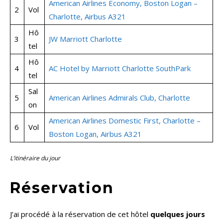
American Airlines Economy, Boston Logan –
2
Vol
Charlotte, Airbus A321
Hô
3
JW Marriott Charlotte
tel
Hô
4
AC Hotel by Marriott Charlotte SouthPark
tel
Sal
5
American Airlines Admirals Club, Charlotte
on
American Airlines Domestic First,
Charlotte –
6
Vol
Boston Logan, Airbus A321
L’itinéraire du jour
Réservation
J’ai procédé à la réservation de cet hôtel
quelques jours