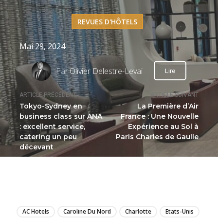
REVUES D'HÔTELS
Mai 29, 2024
Par
Olivier Delestre-Levai
Lire
ARTICLE PRÉCÉDENT
ARTICLE SUIVANT
Tokyo-Sydney en
La Première d’Air
business class sur ANA
France : Une Nouvelle
: excellent service,
Expérience au Sol à
catering un peu
Paris Charles de Gaulle
décevant
LIRE
AC Hotels
Caroline Du Nord
Charlotte
Etats-Unis