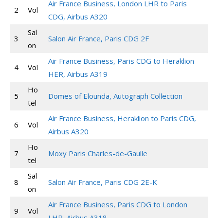
Air France Business, London LHR to Paris
2
Vol
CDG, Airbus A320
Sal
3
Salon Air France, Paris CDG 2F
on
Air France Business, Paris CDG to Heraklion
4
Vol
HER, Airbus A319
Ho
5
Domes of Elounda, Autograph Collection
tel
Air France Business, Heraklion to Paris CDG,
6
Vol
Airbus A320
Ho
7
Moxy Paris Charles-de-Gaulle
tel
Sal
8
Salon Air France, Paris CDG 2E-K
on
Air France Business, Paris CDG to London
9
Vol
LHR, Airbus A318