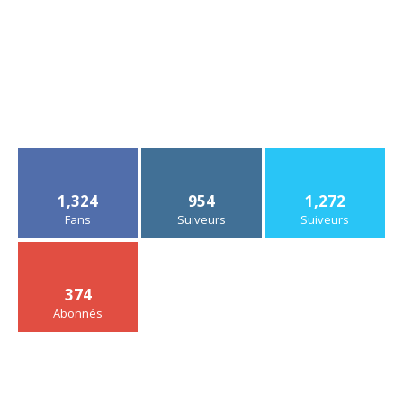
1,324
954
1,272
Fans
Suiveurs
Suiveurs
374
Abonnés