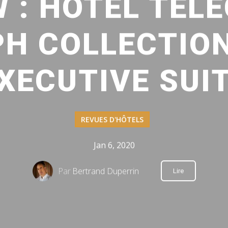
 : HOTEL TEL
H COLLECTION,
XECUTIVE SUI
REVUES D'HÔTELS
Jan 6, 2020
Par
Bertrand Duperrin
Lire