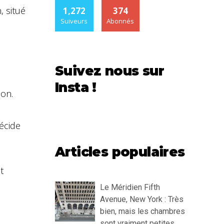
, situé
1,272
374
Suiveurs
Abonnés
Suivez nous sur
Insta !
ion.
écide
Articles populaires
t
Le Méridien Fifth
Avenue, New York : Très
bien, mais les chambres
sont vraiment petites