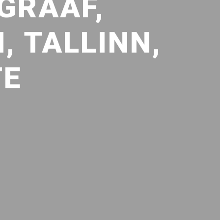
EGRAAF,
 TALLINN,
TE