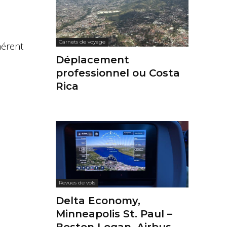
Carnets de voyage
hérent
Déplacement
professionnel ou Costa
Rica
Revues de vols
Delta Economy,
Minneapolis St. Paul –