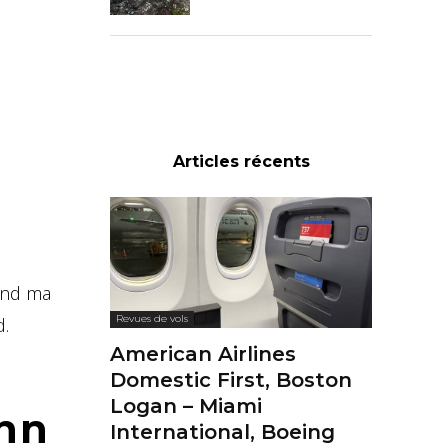
Articles récents
end ma
Revues de vols
d.
American Airlines
Domestic First, Boston
Logan – Miami
inn
International, Boeing