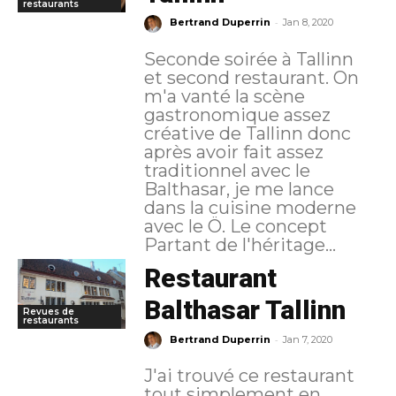
restaurants
-
Bertrand Duperrin
Jan 8, 2020
Seconde soirée à Tallinn
et second restaurant. On
m'a vanté la scène
gastronomique assez
créative de Tallinn donc
après avoir fait assez
traditionnel avec le
Balthasar, je me lance
dans la cuisine moderne
avec le Ö. Le concept
Partant de l'héritage...
Restaurant
Balthasar Tallinn
Revues de
restaurants
-
Bertrand Duperrin
Jan 7, 2020
J'ai trouvé ce restaurant
tout simplement en