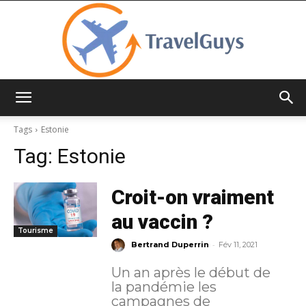
TravelGuys
Tags
Estonie
Tag:
Estonie
Croit-on vraiment
au vaccin ?
Tourisme
-
Bertrand Duperrin
Fév 11, 2021
Un an après le début de
la pandémie les
campagnes de