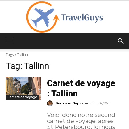
TravelGuys
Tags
Tallinn
Tag:
Tallinn
Carnet de voyage
: Tallinn
Carnets de voyage
-
Bertrand Duperrin
Jan 14, 2020
Voici donc notre second
carnet de voyage, après
St Petersbourg. Ici nous