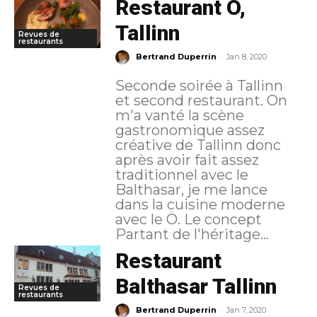
Restaurant Ö,
Tallinn
Revues de
restaurants
-
Bertrand Duperrin
Jan 8, 2020
Seconde soirée à Tallinn
et second restaurant. On
m'a vanté la scène
gastronomique assez
créative de Tallinn donc
après avoir fait assez
traditionnel avec le
Balthasar, je me lance
dans la cuisine moderne
avec le Ö. Le concept
Partant de l'héritage...
Restaurant
Balthasar Tallinn
Revues de
restaurants
-
Bertrand Duperrin
Jan 7, 2020