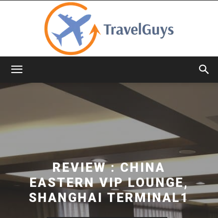
TravelGuys
REVIEW : CHINA
EASTERN VIP LOUNGE,
SHANGHAI TERMINAL1