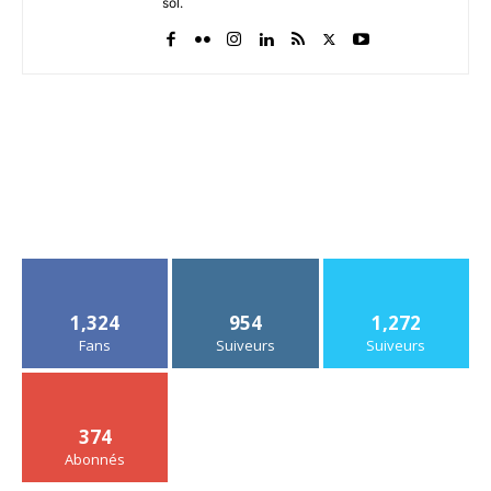
sol.
1,324
954
1,272
Fans
Suiveurs
Suiveurs
374
Abonnés