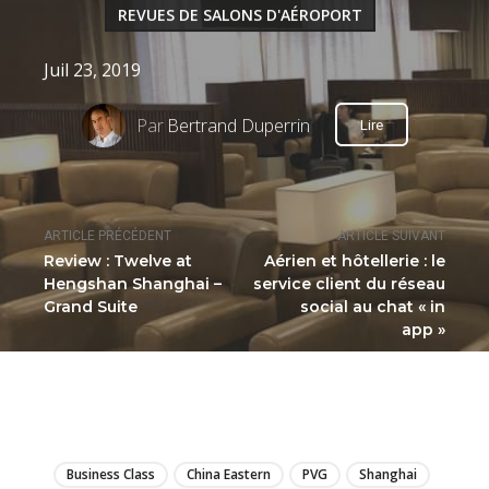
REVUES DE SALONS D'AÉROPORT
Juil 23, 2019
Par
Bertrand Duperrin
Lire
ARTICLE PRÉCÉDENT
ARTICLE SUIVANT
Review : Twelve at
Aérien et hôtellerie : le
Hengshan Shanghai –
service client du réseau
Grand Suite
social au chat « in
app »
LIRE
Business Class
China Eastern
PVG
Shanghai