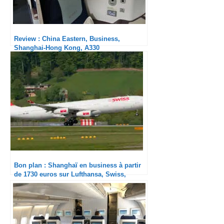
Review : China Eastern, Business,
Shanghai-Hong Kong, A330
Bon plan : Shanghaï en business à partir
de 1730 euros sur Lufthansa, Swiss,
Austrian et….KLM