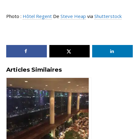
Photo :
Hôtel Regent
De
Steve Heap
via
Shutterstock
Articles Similaires