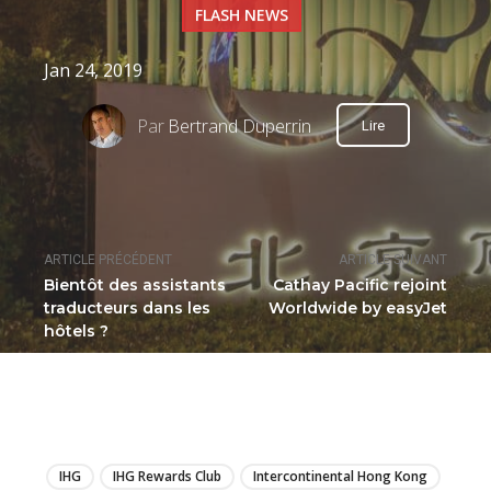
FLASH NEWS
Jan 24, 2019
Par
Bertrand Duperrin
Lire
ARTICLE PRÉCÉDENT
ARTICLE SUIVANT
Bientôt des assistants
Cathay Pacific rejoint
traducteurs dans les
Worldwide by easyJet
hôtels ?
LIRE
IHG
IHG Rewards Club
Intercontinental Hong Kong