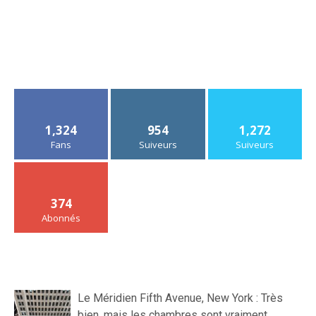
1,324
954
1,272
Fans
Suiveurs
Suiveurs
374
Abonnés
Le Méridien Fifth Avenue, New York : Très
bien, mais les chambres sont vraiment