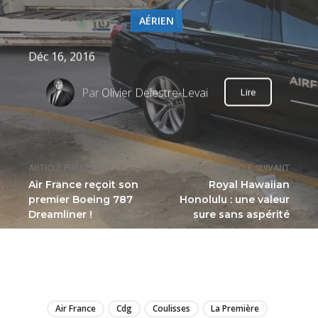
AÉRIEN
Déc 16, 2016
Par
Olivier Delestre-Levai
Lire
ARTICLE PRÉCÉDENT
ARTICLE SUIVANT
Air France reçoit son
Royal Hawaiian
premier Boeing 787
Honolulu : une valeur
Dreamliner !
sure sans aspérité
LIRE
Air France
Cdg
Coulisses
La Première