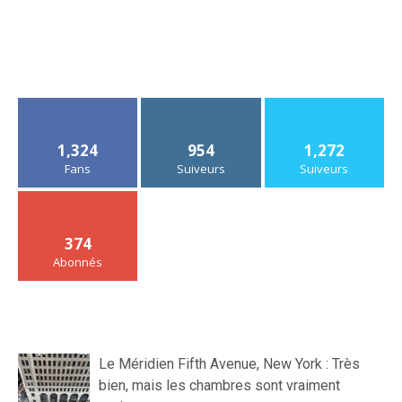
1,324
954
1,272
Fans
Suiveurs
Suiveurs
374
Abonnés
Le Méridien Fifth Avenue, New York : Très
bien, mais les chambres sont vraiment