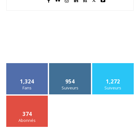
1,324
954
1,272
Fans
Suiveurs
Suiveurs
374
Abonnés