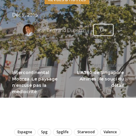
Déc 9, 2015
Par
Bertrand Duperrin
Lire
ARTICLE PRÉCÉDENT
ARTICLE SUIVANT
Intercontinental
L’A380 de Singapore
Moorea. Le paysage
Airlines : le souci du
n’excuse pas la
détail
médiocrité
LIRE
Espagne
Spg
Spglife
Starwood
Valence