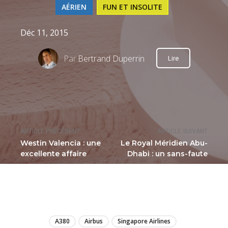
AÉRIEN
FUN ET INSOLITE
Déc 11, 2015
Par
Bertrand Duperrin
Lire
ARTICLE PRÉCÉDENT
ARTICLE SUIVANT
Westin Valencia : une
Le Royal Méridien Abu-
excellente affaire
Dhabi : un sans-faute
LIRE
A380
Airbus
Singapore Airlines