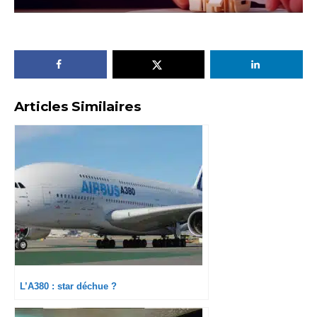
Articles Similaires
L’A380 : star déchue ?