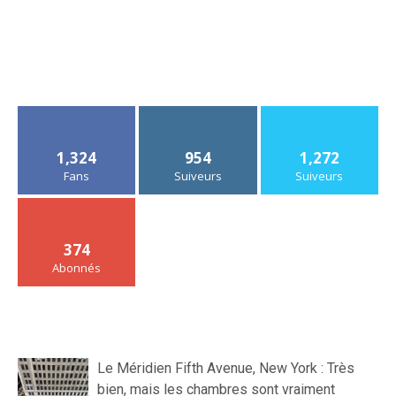
1,324
954
1,272
Fans
Suiveurs
Suiveurs
374
Abonnés
Le Méridien Fifth Avenue, New York : Très
bien, mais les chambres sont vraiment