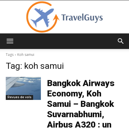
TravelGuys
Tags
Koh samui
Tag:
koh samui
Bangkok Airways
Economy, Koh
Revues de vols
Samui – Bangkok
Suvarnabhumi,
Airbus A320 : un