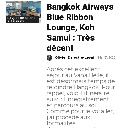
Bangkok Airways
Blue Ribbon
Revues de salons
d'aéroport
Lounge, Koh
Samui : Très
décent
-
Olivier Delestre-Levai
Mai 31, 2023
Après cet excellent
séjour au Vana Belle, il
est désormais temps de
rejoindre Bangkok. Pour
rappel, voici l’itinéraire
suivi : Enregistrement
et parcours au sol
Comme pour le vol aller,
j’ai procédé aux
formalités