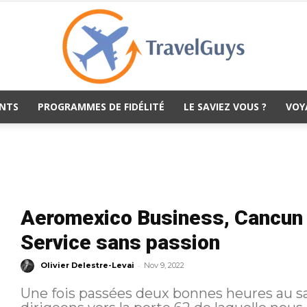
NTS
PROGRAMMES DE FIDÉLITÉ
LE SAVIEZ VOUS ?
VOY
TravelGuys
Aeromexico Business, Cancun 
Service sans passion
-
Olivier Delestre-Levai
Nov 9, 2022
Une fois passées deux bonnes heures au sa