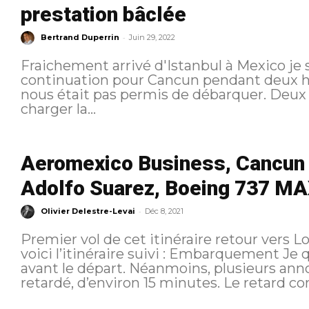
prestation bâclée
-
Bertrand Duperrin
Juin 29, 2022
Fraichement arrivé d'Istanbul à Mexico je 
continuation pour Cancun pendant deux heu
nous était pas permis de débarquer. Deux heures le temps faire le ménage, de
charger la...
Aeromexico Business, Cancun 
Adolfo Suarez, Boeing 737 MA
-
Olivier Delestre-Levai
Déc 8, 2021
Premier vol de cet itinéraire retour vers Londres 
voici l’itinéraire suivi : Embarquement Je quitte le salon environ 30 minutes
avant le départ. Néanmoins, plusieurs a
retardé, d’environ 15