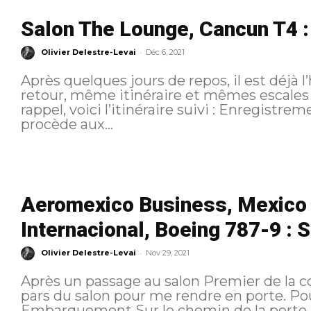
Salon The Lounge, Cancun T4 :
-
Olivier Delestre-Levai
Déc 6, 2021
Après quelques jours de repos, il est déjà l
retour, même itinéraire et mêmes escales qu’à
rappel, voici l’itinéraire suivi : Enregistrement 48 heures avant le départ, je
procède aux...
Aeromexico Business, Mexico 
Internacional, Boeing 787-9 : S
-
Olivier Delestre-Levai
Nov 29, 2021
Après un passage au salon Premier de la 
pars du salon pour me rendre en porte. Pour rappel, voici l’itinéraire suivi :
Embarquement Sur le chemin de la porte, proche du salon, j’entends le dernier