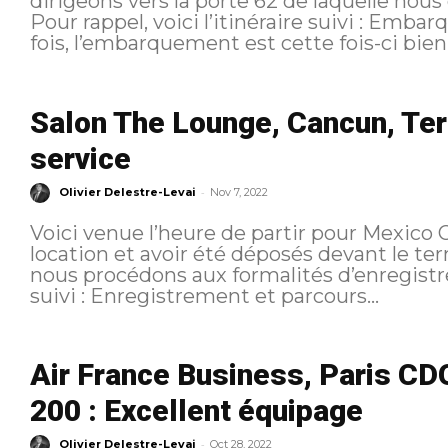
dirigeons vers la porte 62 de laquelle nou
Pour rappel, voici l’itinéraire suivi : Embarquement Contrairement à la dernière
fois, l’embarquement est cette fois-ci bien 
Salon The Lounge, Cancun, Term
service
-
Olivier Delestre-Levai
Nov 7, 2022
Voici venue l’heure de partir pour Mexico C
location et avoir été déposés devant le te
nous procédons aux formalités d’enregistrement. Pour rappel, voici 
suivi : Enregistrement et parcours...
Air France Business, Paris CD
200 : Excellent équipage
-
Olivier Delestre-Levai
Oct 28, 2022