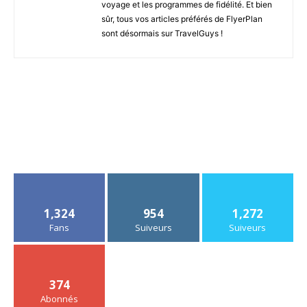
voyage et les programmes de fidélité. Et bien
sûr, tous vos articles préférés de FlyerPlan
sont désormais sur TravelGuys !
1,324
954
1,272
Fans
Suiveurs
Suiveurs
374
Abonnés