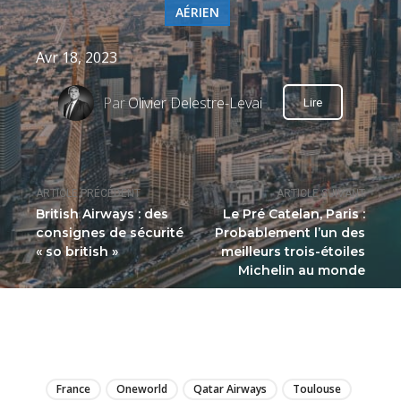
AÉRIEN
Avr 18, 2023
Par
Olivier Delestre-Levai
Lire
ARTICLE PRÉCÉDENT
ARTICLE SUIVANT
British Airways : des
Le Pré Catelan, Paris :
consignes de sécurité
Probablement l’un des
« so british »
meilleurs trois-étoiles
Michelin au monde
LIRE
France
Oneworld
Qatar Airways
Toulouse