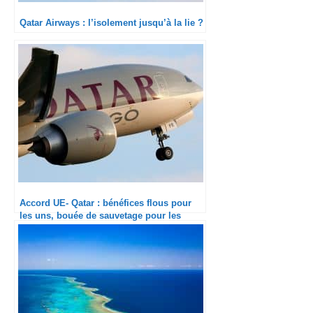
Qatar Airways : l’isolement jusqu’à la lie ?
Accord UE- Qatar : bénéfices flous pour
les uns, bouée de sauvetage pour les
autres