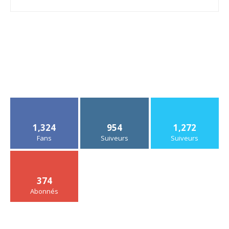
1,324
954
1,272
Fans
Suiveurs
Suiveurs
374
Abonnés