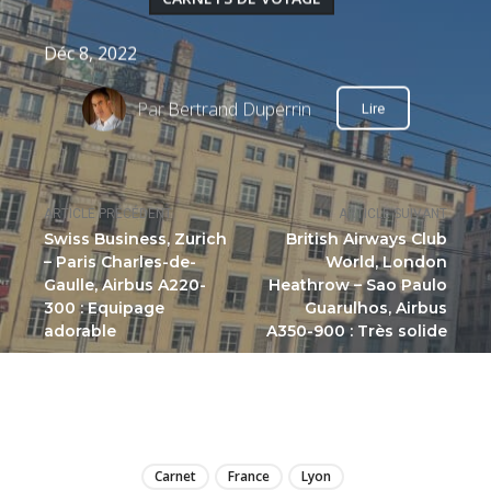
Déc 8, 2022
Par
Bertrand Duperrin
Lire
ARTICLE PRÉCÉDENT
ARTICLE SUIVANT
Swiss Business, Zurich
British Airways Club
– Paris Charles-de-
World, London
Gaulle, Airbus A220-
Heathrow – Sao Paulo
300 : Equipage
Guarulhos, Airbus
adorable
A350-900 : Très solide
LIRE
Carnet
France
Lyon