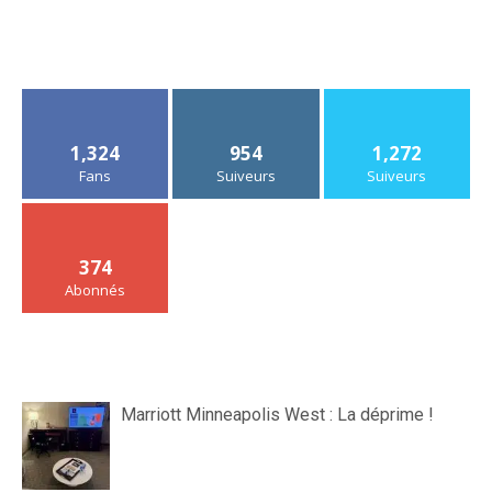
1,324
954
1,272
Fans
Suiveurs
Suiveurs
374
Abonnés
Marriott Minneapolis West : La déprime !