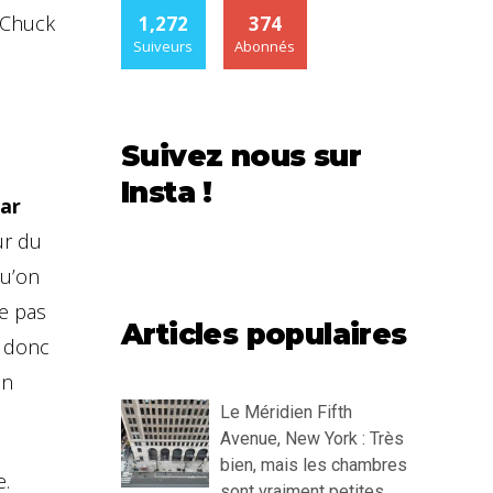
e Chuck
1,272
374
Suiveurs
Abonnés
Suivez nous sur
Insta !
ar
ur du
qu’on
ie pas
Articles populaires
e donc
on
Le Méridien Fifth
Avenue, New York : Très
bien, mais les chambres
e.
sont vraiment petites