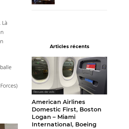
. Là
on
hn
Articles récents
balle
 Forces)
Revues de vols
American Airlines
Domestic First, Boston
Logan – Miami
International, Boeing