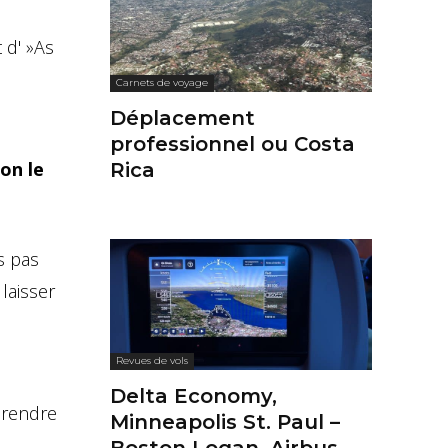
 d' »As
Carnets de voyage
Déplacement
professionnel ou Costa
on le
Rica
s pas
laisser
Revues de vols
Delta Economy,
à rendre
Minneapolis St. Paul –