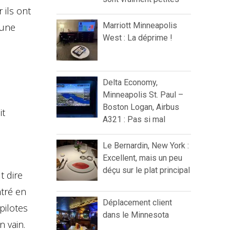
 ils ont
Marriott Minneapolis
’une
West : La déprime !
Delta Economy,
Minneapolis St. Paul –
Boston Logan, Airbus
it
A321 : Pas si mal
Le Bernardin, New York :
Excellent, mais un peu
déçu sur le plat principal
t dire
tré en
Déplacement client
pilotes
dans le Minnesota
n vain.