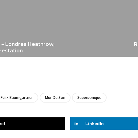
ik – Londres Heathrow,
R
restation
LIRE
Felix Baumgartner
Mur Du Son
Supersonique
eet
LinkedIn