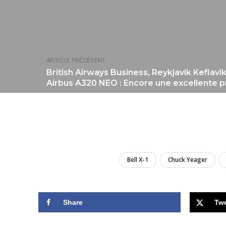
ARTICLE PRÉCÉDENT
British Airways Business, Reykjavik Keflav
Airbus A320 NEO : Encore une excellente p
Bell X-1
Chuck Yeager
Share
Tw