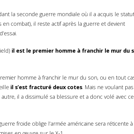
dant la seconde guerre mondiale où il a acquis le statut
s en combat), il reste actif après la guerre et devient
d’essai.
ield)
il est le premier homme à franchir le mur du s
 premier homme à franchir le mur du son, ou en tout ca
eille
il s’est fracturé deux cotes
. Mais ne voulant pas 
autre, il a dissimulé sa blessure et a donc volé avec ce
guerre froide oblige l’armée américaine sera réticente 
mises en œuvre sur le X-1.