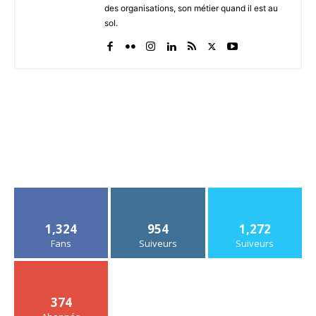
des organisations, son métier quand il est au
sol.
1,324
954
1,272
Fans
Suiveurs
Suiveurs
374