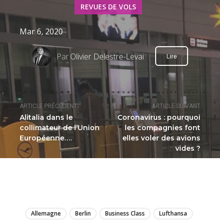
REVUES DE VOLS
Mar 6, 2020
Par
Olivier Delestre-Levai
Lire
ARTICLE PRÉCÉDENT
ARTICLE SUIVANT
Alitalia dans le
Coronavirus : pourquoi
collimateur de l’Union
les compagnies font
Européenne….
elles voler des avions
vides ?
LIRE
Allemagne
Berlin
Business Class
Lufthansa