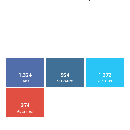
1,324
954
1,272
Fans
Suiveurs
Suiveurs
374
Abonnés