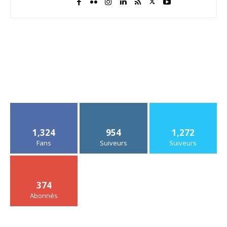
1,324
954
1,272
Fans
Suiveurs
Suiveurs
374
Abonnés