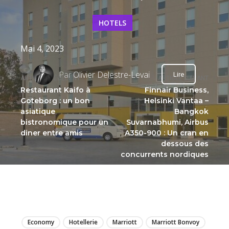
HOTELS
Mai 4, 2023
Par
Olivier Delestre-Levai
Lire
ARTICLE PRÉCÉDENT
ARTICLE SUIVANT
Restaurant Kaifo à
Finnair Business,
Goteborg : un bon
Helsinki Vantaa –
asiatique
Bangkok
bistronomique pour un
Suvarnabhumi, Airbus
diner entre amis
A350-900 : Un cran en
dessous des
concurrents nordiques
LIRE
Economy
Hotellerie
Marriott
Marriott Bonvoy