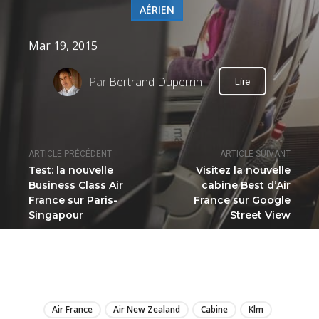
AÉRIEN
Mar 19, 2015
Par
Bertrand Duperrin
Lire
ARTICLE PRÉCÉDENT
ARTICLE SUIVANT
Test: la nouvelle
Visitez la nouvelle
Business Class Air
cabine Best d’Air
France sur Paris-
France sur Google
Singapour
Street View
LIRE
Air France
Air New Zealand
Cabine
Klm