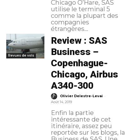
Chicago O’Hare, SAS
utilise le terminal 5
comme la plupart des
compagnies
étrangères...
Review : SAS
Business –
Revues de vols
Copenhague-
Chicago, Airbus
A340-300
-
Olivier Delestre-Levai
Août 14, 2019
Enfin la partie
intéressante de cet
itinéraire, assez peu
reportée sur les blogs, la
Business de SAS. Une