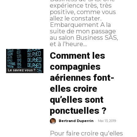
expérience très, très
positive, comme vous
allez le constater.
Embarquement A la
suite de mon passage
au salon Business SAS,
et à l’heure...
Comment les
compagnies
Le saviez vous ?
aériennes font-
elles croire
qu’elles sont
ponctuelles ?
-
Bertrand Duperrin
Mai 13, 2019
Pour faire croire qu'elles