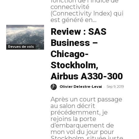
fonction de l'indice de
connectivité
(Connectivity Index) qui
est généré en...
Review : SAS
Business –
Revues de vols
Chicago-
Stockholm,
Airbus A330-300
-
Olivier Delestre-Levai
Sep 9, 2019
Après un court passage
au salon décrit
précédemment, je
rejoins la porte
d’embarquement de
mon vol du jour pour
Stockholm, située juste