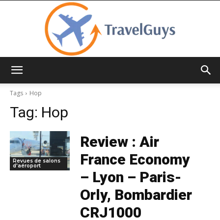
TravelGuys
Tags
Hop
Tag:
Hop
Review : Air
France Economy
Revues de salons
d'aéroport
– Lyon – Paris-
Orly, Bombardier
CRJ1000