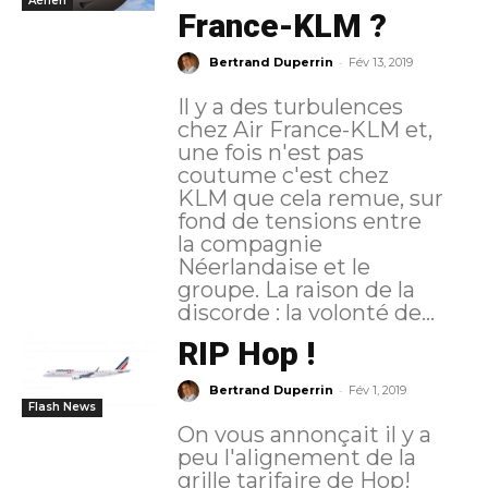
Aérien
France-KLM ?
-
Bertrand Duperrin
Fév 13, 2019
Il y a des turbulences
chez Air France-KLM et,
une fois n'est pas
coutume c'est chez
KLM que cela remue, sur
fond de tensions entre
la compagnie
Néerlandaise et le
groupe. La raison de la
discorde : la volonté de...
RIP Hop !
-
Bertrand Duperrin
Fév 1, 2019
Flash News
On vous annonçait il y a
peu l'alignement de la
grille tarifaire de Hop!