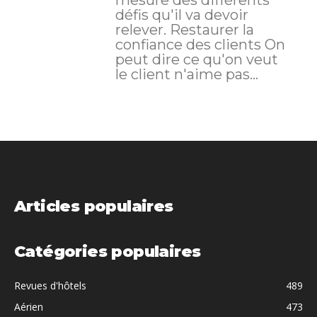
défis qu'il va devoir
relever. Restaurer la
confiance des clients On
peut dire ce qu'on veut
le client n'aime pas...
Articles populaires
Catégories populaires
Revues d'hôtels
489
Aérien
473