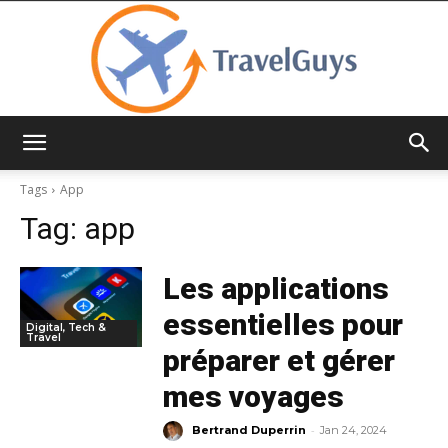
TravelGuys
Tags
App
Tag:
app
Les applications
essentielles pour
Digital, Tech &
Travel
préparer et gérer
mes voyages
-
Bertrand Duperrin
Jan 24, 2024