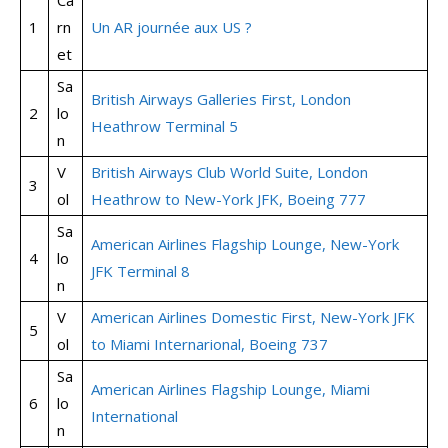
Ca
1
rn
Un AR journée aux US ?
et
Sa
British Airways Galleries First, London
2
lo
Heathrow Terminal 5
n
V
British Airways Club World Suite, London
3
ol
Heathrow to New-York JFK, Boeing 777
Sa
American Airlines Flagship Lounge, New-York
4
lo
JFK Terminal 8
n
V
American Airlines Domestic First, New-York JFK
5
ol
to Miami Internarional, Boeing 737
Sa
American Airlines Flagship Lounge, Miami
6
lo
International
n