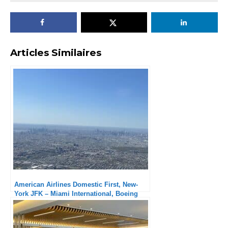
Articles Similaires
American Airlines Domestic First, New-
York JFK – Miami International, Boeing
737-800 : Service plutôt attentionné