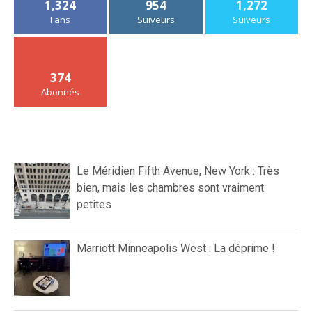
1,324
954
1,272
Fans
Suiveurs
Suiveurs
374
Abonnés
Le Méridien Fifth Avenue, New York : Très
bien, mais les chambres sont vraiment
petites
Marriott Minneapolis West : La déprime !