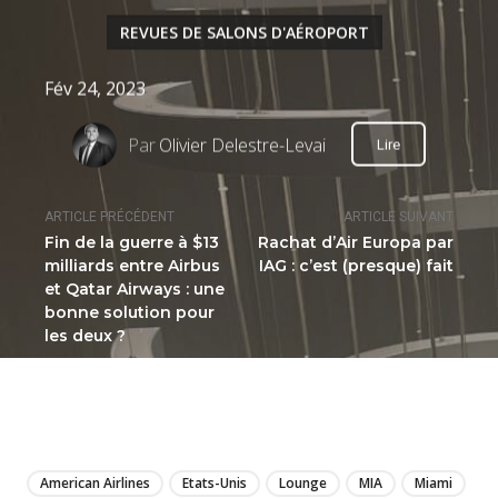
REVUES DE SALONS D'AÉROPORT
Fév 24, 2023
Par
Olivier Delestre-Levai
Lire
ARTICLE PRÉCÉDENT
ARTICLE SUIVANT
Fin de la guerre à $13
Rachat d’Air Europa par
milliards entre Airbus
IAG : c’est (presque) fait
et Qatar Airways : une
bonne solution pour
les deux ?
LIRE
American Airlines
Etats-Unis
Lounge
MIA
Miami