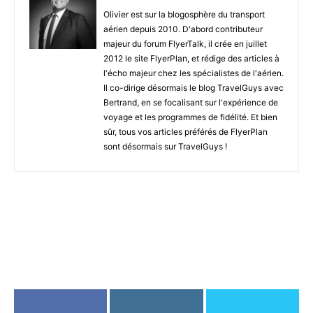
1,324
954
1,272
Fans
Suiveurs
Suiveurs
374
Abonnés
Le Méridien Fifth Avenue, New York : Très