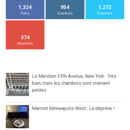
bien, mais les chambres sont vraiment
petites
Marriott Minneapolis West : La déprime !
Delta Economy, Minneapolis St. Paul –
Boston Logan, Airbus A321 : Pas si mal
Le Bernardin, New York : Excellent, mais un
peu déçu sur le plat principal
Déplacement professionnel ou Costa Rica