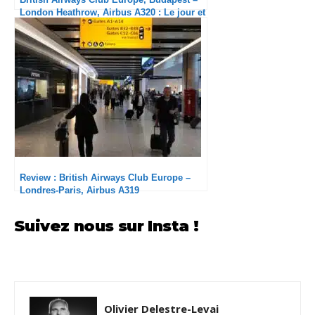
Suivez nous sur Insta !
Olivier Delestre-Levai
Olivier est sur la blogosphère du transport
aérien depuis 2010. D'abord contributeur
majeur du forum FlyerTalk, il crée en juillet
2012 le site FlyerPlan, et rédige des articles à
l'écho majeur chez les spécialistes de l'aérien.
Il co-dirige désormais le blog TravelGuys avec
Bertrand, en se focalisant sur l'expérience de
voyage et les programmes de fidélité. Et bien
sûr, tous vos articles préférés de FlyerPlan
sont désormais sur TravelGuys !