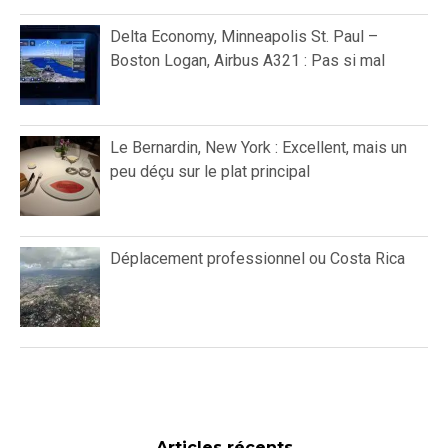
Articles récents
Revues de vols
American Airlines Domestic First, Boston