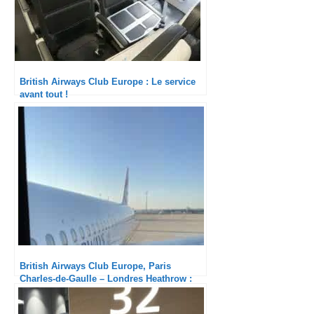
British Airways Club Europe, Paris
Charles-de-Gaulle – Londres Heathrow :
Honnête
British Airways Club Europe, Londres
Heathrow – Budapest, Airbus A320 :
Service merdique