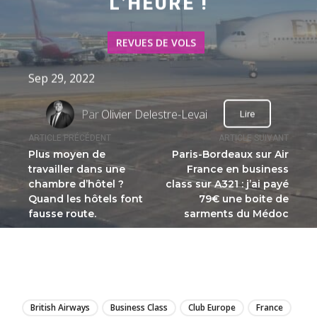
L’HEURE !
REVUES DE VOLS
Sep 29, 2022
Par
Olivier Delestre-Levai
Lire
ARTICLE PRÉCÉDENT
ARTICLE SUIVANT
Plus moyen de
Paris-Bordeaux sur Air
travailler dans une
France en business
chambre d’hôtel ?
class sur A321 : j’ai payé
Quand les hôtels font
79€ une boite de
fausse route.
sarments du Médoc
LIRE
British Airways
Business Class
Club Europe
France