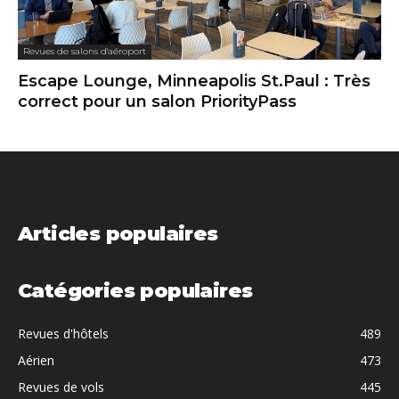
Catégories populaires
Revues d'hôtels
489
Aérien
473
Revues de vols
445
Revues de salons d'aéroport
312
Revues de restaurants
193
Carnets de voyage
144
Programmes de fidélité
95
Fun et Insolite
80
Hotels
65
Flash News
65