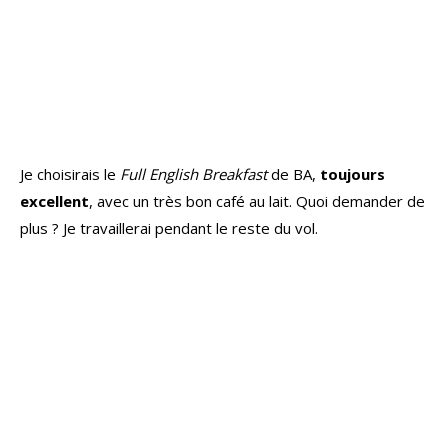
Je choisirais le
Full English Breakfast
de BA,
toujours
excellent
, avec un très bon café au lait. Quoi demander de
plus ? Je travaillerai pendant le reste du vol.
Arrivée et débarquement
Nous arrivons avec 10 minutes d’avance en porte mais
sommes
parqués au large
. Heureusement le
débarquement sera rapide et l’immigration, bien que