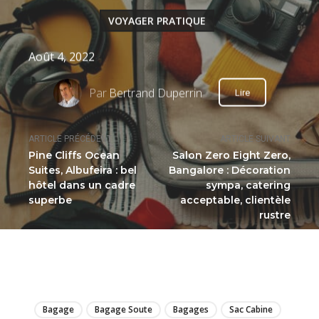
VOYAGER PRATIQUE
Août 4, 2022
Par
Bertrand Duperrin
Lire
ARTICLE PRÉCÉDENT
ARTICLE SUIVANT
Pine Cliffs Ocean
Salon Zero Eight Zero,
Suites, Albufeira : bel
Bangalore : Décoration
hôtel dans un cadre
sympa, catering
superbe
acceptable, clientèle
rustre
LIRE
Bagage
Bagage Soute
Bagages
Sac Cabine