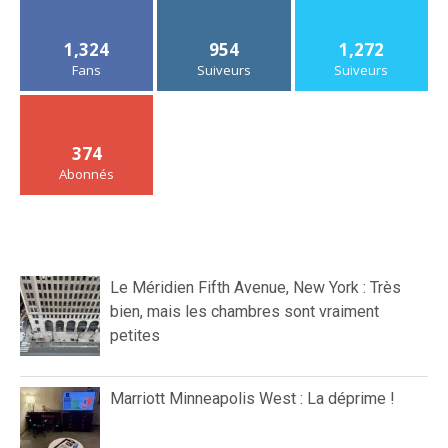
1,324
954
1,272
Fans
Suiveurs
Suiveurs
374
Abonnés
Le Méridien Fifth Avenue, New York : Très
bien, mais les chambres sont vraiment
petites
Marriott Minneapolis West : La déprime !