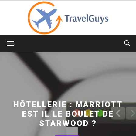
TravelGuys
HÔTELLERIE : MARRIOTT
EST IL LE BOULET DE
STARWOOD ?