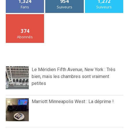
1,324
954
1,272
Fans
Suiveurs
Suiveurs
374
Abonnés
Le Méridien Fifth Avenue, New York : Très
bien, mais les chambres sont vraiment
petites
Marriott Minneapolis West : La déprime !