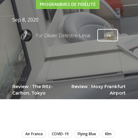
PROGRAMMES DE FIDÉLITÉ
Sep 8, 2020
Par
Olivier Delestre-Levai
Lire
ARTICLE PRÉCÉDENT
ARTICLE SUIVANT
Review : The Ritz-
Review : Moxy Frankfurt
Carlton, Tokyo
Airport
LIRE
Air France
COVID-19
Flying Blue
Klm