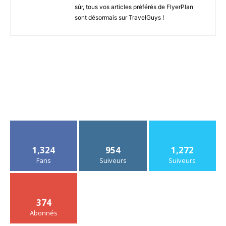
sûr, tous vos articles préférés de FlyerPlan
sont désormais sur TravelGuys !
1,324
954
1,272
Fans
Suiveurs
Suiveurs
374
Abonnés