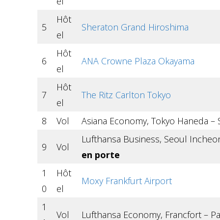
el
Hôt
5
Sheraton Grand Hiroshima
el
Hôt
6
ANA Crowne Plaza Okayama
el
Hôt
7
The Ritz Carlton Tokyo
el
8
Vol
Asiana Economy, Tokyo Haneda – S
Lufthansa Business, Seoul Incheon
9
Vol
en porte
1
Hôt
Moxy Frankfurt Airport
0
el
1
Vol
Lufthansa Economy, Francfort – Pa