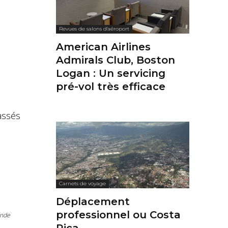
Revues de salons d'aéroport
American Airlines
Admirals Club, Boston
Logan : Un servicing
pré-vol très efficace
assés
Carnets de voyage
Déplacement
professionnel ou Costa
ande