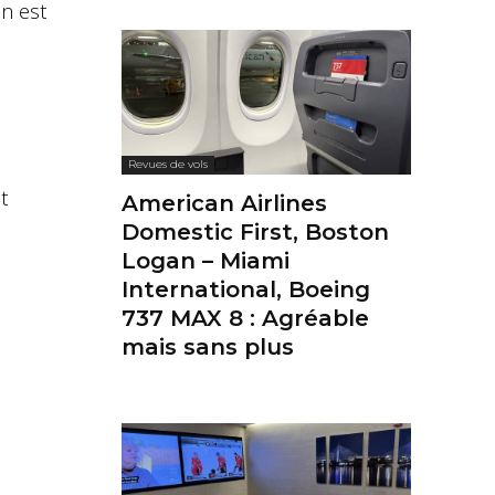
on est
Revues de vols
t
American Airlines
Domestic First, Boston
Logan – Miami
International, Boeing
737 MAX 8 : Agréable
mais sans plus