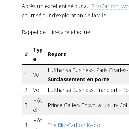
Après un excellent séjour au
Ritz-Carlton Kyo
court séjour d’exploration de la ville.
Rappel de l’itinéraire effectué :
Typ
#
Report
e
Lufthansa Business, Paris Charles-
1
Vol
Surclassement en porte
2
Vol
Lufthansa Business, Francfort – T
Hôt
3
Prince Gallery Tokyo, a Luxury Col
el
Hôt
4
The Ritz-Carlton Kyoto