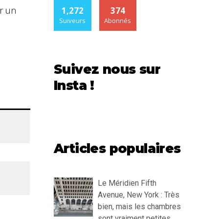
r un
1,272
374
Suiveurs
Abonnés
Suivez nous sur
Insta !
Articles populaires
Le Méridien Fifth
Avenue, New York : Très
bien, mais les chambres
sont vraiment petites