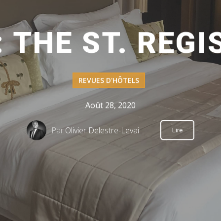
: THE ST. REGI
REVUES D'HÔTELS
Août 28, 2020
Par
Olivier Delestre-Levai
Lire