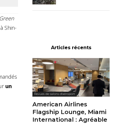
Green
 à Shin-
Articles récents
emandés
ur
un
Revues de salons d'aéroport
American Airlines
Flagship Lounge, Miami
International : Agréable