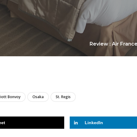
Review : Air Franc
LIRE
iott Bonvoy
Osaka
St. Regis
eet
LinkedIn