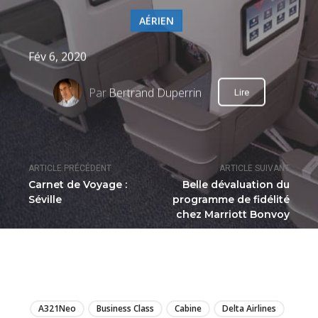
AÉRIEN
Fév 6, 2020
Par
Bertrand Duperrin
Lire
ARTICLE PRÉCÉDENT
ARTICLE SUIVANT
Carnet de Voyage :
Belle dévaluation du
Séville
programme de fidélité
chez Marriott Bonvoy
LIRE
A321Neo
Business Class
Cabine
Delta Airlines