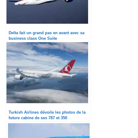
Delta fait un grand pas en avant avec sa
business class One Suite
Turkish Airlines dévoile les photos de la
future cabine de ses 787 et 350