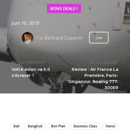
BONS DEALS !
Juin 10, 2019
Par
Bertrand Duperrin
Lire
ARTICLE PRÉCÉDENT
ARTICLE SUIVANT
Votre avion va-t-il
Review : Air France La
s’écraser ?
Première, Paris-
Singapour, Boeing 777-
300ER
LIRE
Bali
Bangkok
Bon Plan
Business Class
Hanoi