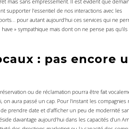
érêt mais sans empressement. Il est évident que demain
ont supporter l’essentiel de nos interactions avec les
oports… pour autant aujourd’hui ces services qui ne pe
to have » sympathique mais dont on ne pense pas qu’ils
ocaux : pas encore 
 réservation ou de réclamation pourra être fait vocale
i, on aura passé un cap. Pour l’instant les compagnies 
 de prendre date et d’afficher un peu de modernité san
e réside davantage aujourd’hui dans les capacités d’un 
vité des directions marketing ou la capacité des comp