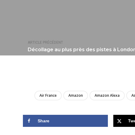
ARTICLE PRÉCÉDENT
Décollage au plus près des pistes à London 
Air France
Amazon
Amazon Alexa
As
Share
Tw