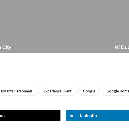
City !
W Duba
LIRE
sistants Personnels
Expérience Client
Google
Google Hom
eet
LinkedIn