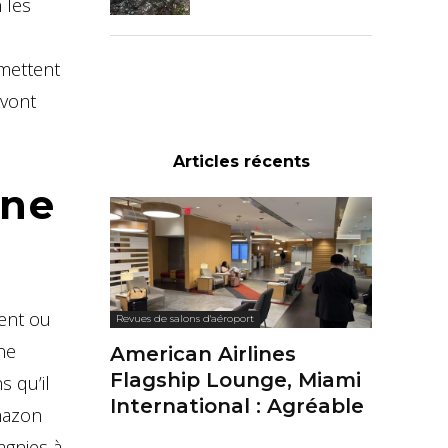
 les
rmettent
 vont
Articles récents
une
ment ou
Revues de salons d'aéroport
ne
American Airlines
Flagship Lounge, Miami
s qu’il
International : Agréable
Amazon
agnies à