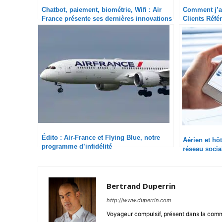
Chatbot, paiement, biométrie, Wifi : Air
Comment j’ai
France présente ses dernières innovations
Clients Réfé
digitales
Édito : Air-France et Flying Blue, notre
Aérien et hôt
programme d’infidélité
réseau socia
Bertrand Duperrin
http://www.duperrin.com
Voyageur compulsif, présent dans la comm