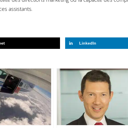
ces assistants.
eet
LinkedIn