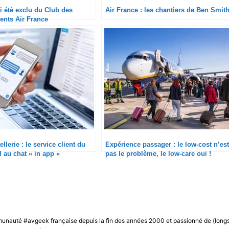
 été exclu du Club des
Air France : les chantiers de Ben Smit
rents Air France
ellerie : le service client du
Expérience passager : le low-cost n’est
l au chat « in app »
pas le problème, le low-care oui !
unauté #avgeek française depuis la fin des années 2000 et passionné de (long