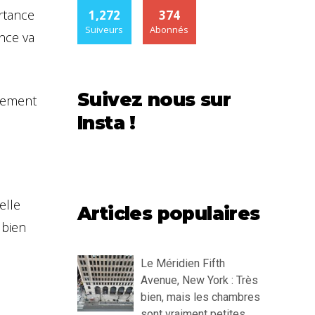
rtance
1,272
374
Suiveurs
Abonnés
ance va
Suivez nous sur
quement
Insta !
elle
Articles populaires
 bien
Le Méridien Fifth
Avenue, New York : Très
bien, mais les chambres
sont vraiment petites