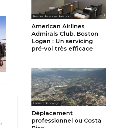
h
Revues de salons d'aéroport
American Airlines
Admirals Club, Boston
Logan : Un servicing
pré-vol très efficace
Carnets de voyage
Déplacement
professionnel ou Costa
s)