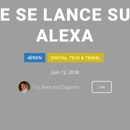
CE SE LANCE S
ALEXA
AÉRIEN
DIGITAL, TECH & TRAVEL
Juin 12, 2018
Par
Bertrand Duperrin
Lire