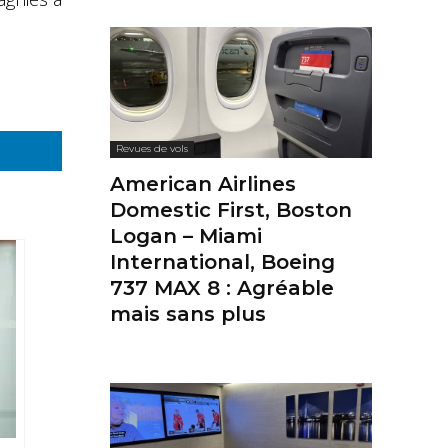
Revues de vols
American Airlines
Domestic First, Boston
Logan – Miami
International, Boeing
737 MAX 8 : Agréable
mais sans plus