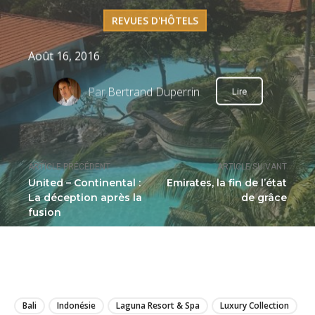
REVUES D'HÔTELS
Août 16, 2016
Par
Bertrand Duperrin
Lire
ARTICLE PRÉCÉDENT
ARTICLE SUIVANT
United – Continental :
Emirates, la fin de l’état
La déception après la
de grâce
fusion
LIRE
Bali
Indonésie
Laguna Resort & Spa
Luxury Collection