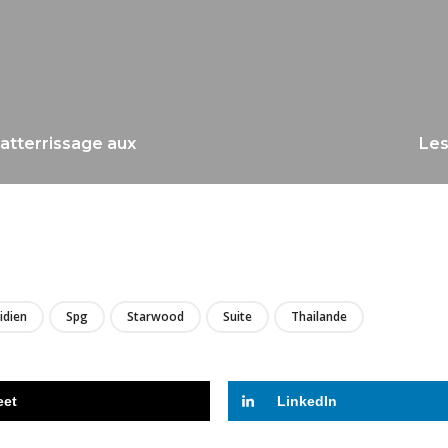
atterrissage aux
Les
LIRE
idien
Spg
Starwood
Suite
Thailande
eet
LinkedIn