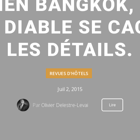
DIEN BANGKOK,
E DIABLE SE C
LES DÉTAILS.
REVUES D'HÔTELS
Juil 2, 2015
Par
Olivier Delestre-Levai
Lire