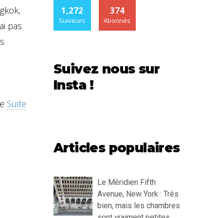
ngkok,
1,272
374
Suiveurs
Abonnés
ai pas
us
n
Suivez nous sur
Insta !
de
Suite
Articles populaires
Le Méridien Fifth
Avenue, New York : Très
bien, mais les chambres
sont vraiment petites