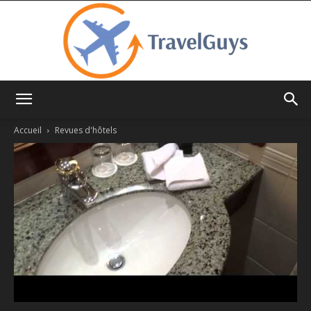
TravelGuys
Accueil
Revues d'hôtels