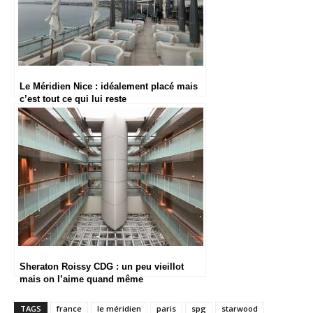
Le Méridien Nice : idéalement placé mais
c’est tout ce qui lui reste
Sheraton Roissy CDG : un peu vieillot
mais on l’aime quand même
TAGS
france
le méridien
paris
spg
starwood