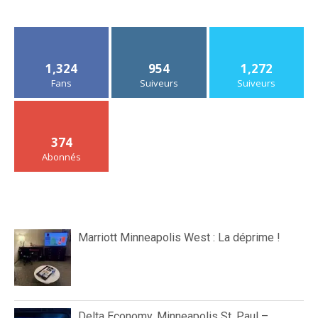
1,324
954
1,272
Fans
Suiveurs
Suiveurs
374
Abonnés
Marriott Minneapolis West : La déprime !
Delta Economy, Minneapolis St. Paul –