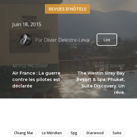
REVUES D'HÔTELS
Juin 18, 2015
Par
Olivier Delestre-Levai
Lire
ARTICLE PRÉCÉDENT
ARTICLE SUIVANT
Air France : La guerre
The Westin Siray Bay
contre les pilotes est
Resort & Spa, Phuket,
déclarée
Suite Discovery. Un
rêve.
LIRE
Chiang Mai
Le Méridien
Spg
Starwood
Suite