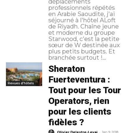
déplacements
professionnels répétés
en Arabie Saoudite, j'ai
séjourné à l'hôtel ALoft
de Riyadh. Chaîne jeune
et moderne du groupe
Starwood, c'est la petite
sœur de W destinée aux
plus petits budgets. Et
branchée surtout !...
Sheraton
Fuerteventura :
Revues d'hôtels
Tout pour les Tour
Operators, rien
pour les clients
fidèles ?
-
Olivier Delestre-Levai
Jan 9, 2018