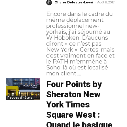
-
Olivier Delestre-Levai
Août 8, 2017
Encore dans le cadre du
même déplacement
professionnel new-
yorkais, j’ai séjourné au
W Hoboken. D’aucuns
diront « ce n’est pas
New York ». Certes, mais
c’est vraiment en face et
le PATH m’emmène à
Soho, là où est localisé
mon client,...
Four Points by
Sheraton New
Revues d'hôtels
York Times
Square West :
Quand le basique