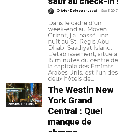
sauf au check-in !
-
Olivier Delestre-Levai
Sep 5, 2017
Dans le cadre d'un
week-end au Moyen
Orient, j'ai passé une
nuit au St. Regis Abu
Dhabi Saadiyat Island.
L'établissement, situé à
15 minutes du centre de
la capitale des Émirats
Arabes Unis, est l'un des
deux hôtels de...
The Westin New
York Grand
Revues d'hôtels
Central : Quel
manque de