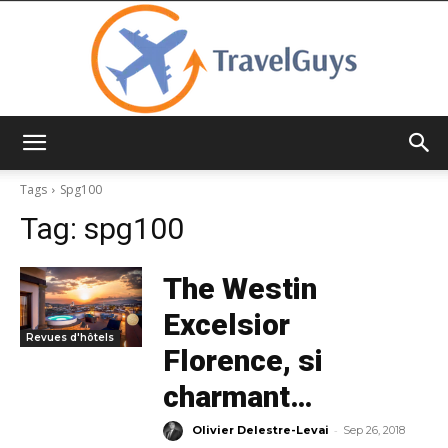
TravelGuys
Tags
Spg100
Tag:
spg100
The Westin
Excelsior
Revues d'hôtels
Florence, si
charmant…
-
Olivier Delestre-Levai
Sep 26, 2018