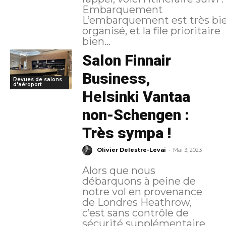
Embarquement
L’embarquement est très bi
organisé, et la file prioritaire
bien...
Salon Finnair
Business,
Revues de salons
d'aéroport
Helsinki Vantaa
non-Schengen :
Très sympa !
-
Olivier Delestre-Levai
Mai 3, 2023
Alors que nous
débarquons à peine de
notre vol en provenance
de Londres Heathrow,
c’est sans contrôle de
sécurité supplémentaire