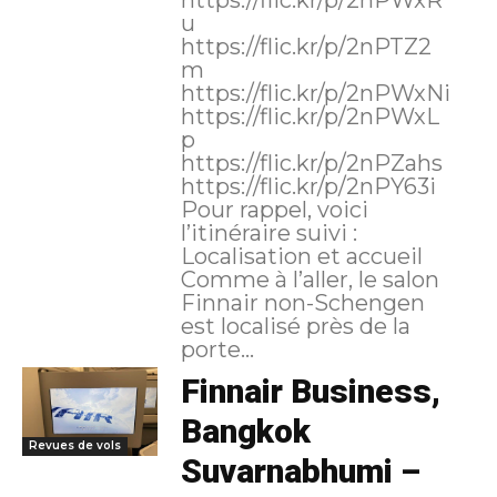
https://flic.kr/p/2nPWxR
u
https://flic.kr/p/2nPTZ2
m
https://flic.kr/p/2nPWxNi
https://flic.kr/p/2nPWxL
p
https://flic.kr/p/2nPZahs
https://flic.kr/p/2nPY63i
Pour rappel, voici
l’itinéraire suivi :
Localisation et accueil
Comme à l’aller, le salon
Finnair non-Schengen
est localisé près de la
porte...
Finnair Business,
Bangkok
Revues de vols
Suvarnabhumi –