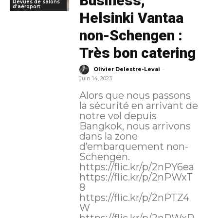
Business,
Revues de salons
d'aéroport
Helsinki Vantaa
non-Schengen :
Très bon catering
-
Olivier Delestre-Levai
Juin 14, 2023
Alors que nous passons
la sécurité en arrivant de
notre vol depuis
Bangkok, nous arrivons
dans la zone
d’embarquement non-
Schengen.
https://flic.kr/p/2nPY6ea
https://flic.kr/p/2nPWxT
8
https://flic.kr/p/2nPTZ4
W