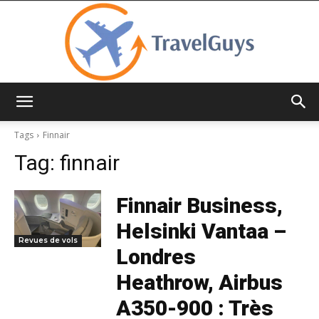
TravelGuys
Tags
Finnair
Tag:
finnair
Finnair Business,
Helsinki Vantaa –
Revues de vols
Londres
Heathrow, Airbus
A350-900 : Très