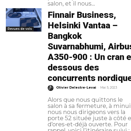
salon, et il nous...
Finnair Business,
Helsinki Vantaa –
Revues de vols
Bangkok
Suvarnabhumi, Airbu
A350-900 : Un cran 
dessous des
concurrents nordiqu
-
Olivier Delestre-Levai
Mai 5, 2023
Alors que nous quittons le
salon à sa fermeture, à minui
nous nous dirigeons vers la
porte 52 située juste à côté 
d’ores-et-déjà ouverte. Pour
rappel, voici l’itinéraire suivi :