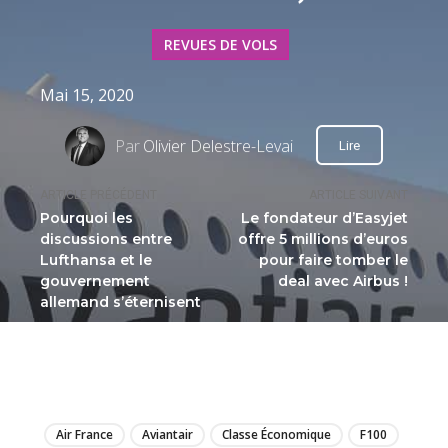
REVUES DE VOLS
Mai 15, 2020
Par
Olivier Delestre-Levai
Lire
ARTICLE PRÉCÉDENT
ARTICLE SUIVANT
Pourquoi les
Le fondateur d’Easyjet
discussions entre
offre 5 millions d’euros
Lufthansa et le
pour faire tomber le
gouvernement
deal avec Airbus !
allemand s’éternisent
LIRE
Air France
Aviantair
Classe Économique
F100