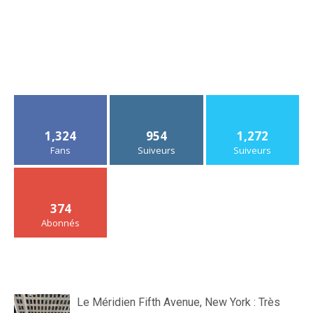
1,324
954
1,272
Fans
Suiveurs
Suiveurs
374
Abonnés
Le Méridien Fifth Avenue, New York : Très