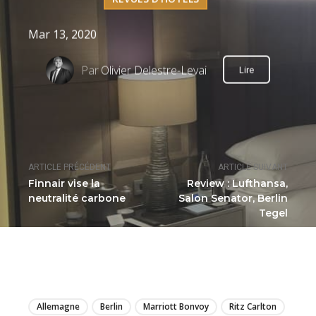
Mar 13, 2020
Par
Olivier Delestre-Levai
Lire
ARTICLE PRÉCÉDENT
ARTICLE SUIVANT
Finnair vise la
Review : Lufthansa,
neutralité carbone
Salon Senator, Berlin
Tegel
LIRE
Allemagne
Berlin
Marriott Bonvoy
Ritz Carlton