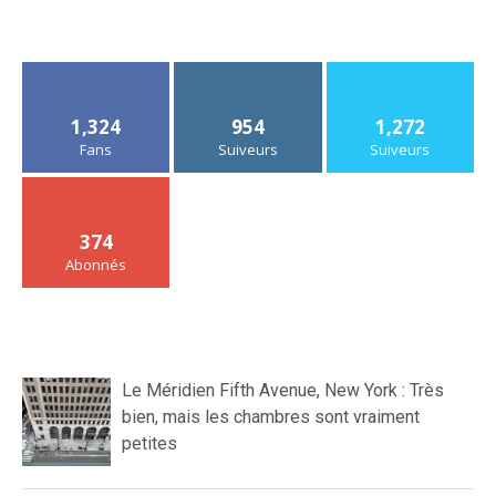
1,324
954
1,272
Fans
Suiveurs
Suiveurs
374
Abonnés
Le Méridien Fifth Avenue, New York : Très
bien, mais les chambres sont vraiment
petites