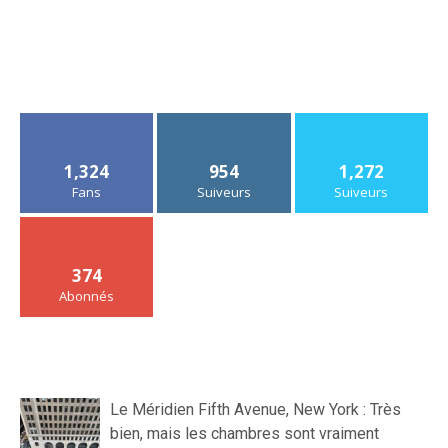
1,324
954
1,272
Fans
Suiveurs
Suiveurs
374
Abonnés
Le Méridien Fifth Avenue, New York : Très
bien, mais les chambres sont vraiment