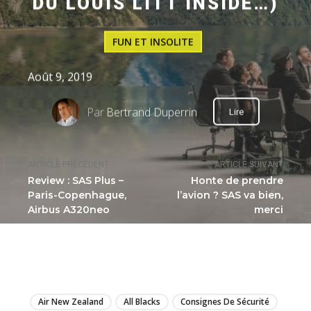
DU LOUIS LITT INSIDE…)
FUN ET INSOLITE
Août 9, 2019
Par
Bertrand Duperrin
Lire
ARTICLE PRÉCÉDENT
ARTICLE SUIVANT
Review : SAS Plus –
Honte de prendre
Paris-Copenhague,
l’avion ? SAS va bien,
Airbus A320neo
merci
LIRE
Air New Zealand
All Blacks
Consignes De Sécurité