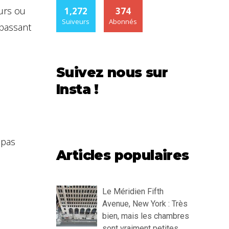
eurs ou
1,272
374
Suiveurs
Abonnés
 passant
Suivez nous sur
Insta !
 pas
Articles populaires
Le Méridien Fifth
Avenue, New York : Très
bien, mais les chambres
sont vraiment petites