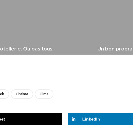
ôtellerie. Ou pas tous
Un bon program
LIRE
ek
Cinéma
Films
eet
LinkedIn