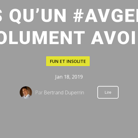
S QU’UN #AVGE
OLUMENT AVOI
FUN ET INSOLITE
Jan 18, 2019
Par
Bertrand Duperrin
Lire