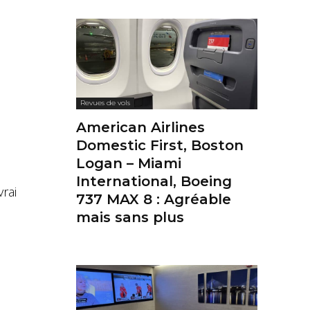
Revues de vols
American Airlines
Domestic First, Boston
Logan – Miami
International, Boeing
rai
737 MAX 8 : Agréable
mais sans plus