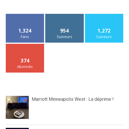
1,324
954
1,272
Fans
Suiveurs
Suiveurs
374
Abonnés
Marriott Minneapolis West : La déprime !