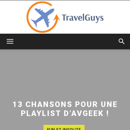
TravelGuys
13 CHANSONS POUR UNE
PLAYLIST D’AVGEEK !
FUN ET INSOLITE