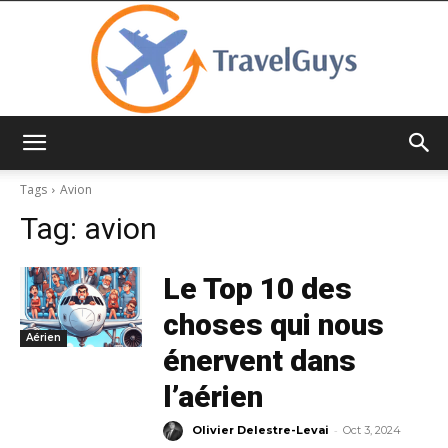
TravelGuys
Tags
Avion
Tag:
avion
Le Top 10 des
choses qui nous
Aérien
énervent dans
l’aérien
-
Olivier Delestre-Levai
Oct 3, 2024